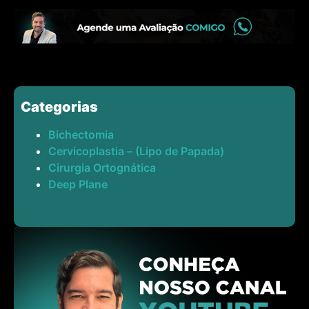
Categorias
Bichectomia
Cervicoplastia – (Lipo de Papada)
Cirurgia Ortognática
Deep Plane