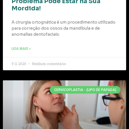
Problema Pode Estar na Sua
Mordida!
A cirurgia ortognática é um procedimento utilizado
para correção dos ossos da mandíbula e de
anomalias dentofaciais.
LEIA MAIS »
9 11 2025
Nenhum comentário
CERVICOPLASTIA - (LIPO DE PAPADA)