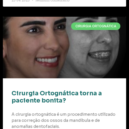
25 04 2025
Nenhum comentário
CIRURGIA ORTOGNÁTICA
Cirurgia Ortognática torna a
paciente bonita?
A cirurgia ortognática é um procedimento utilizado
para correção dos ossos da mandíbula e de
anomalias dentofaciais.