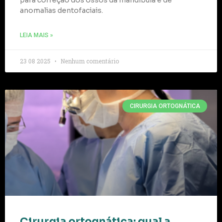
para correção dos ossos da mandíbula e de
anomalias dentofaciais.
LEIA MAIS »
23 08 2025
Nenhum comentário
CIRURGIA ORTOGNÁTICA
Cirurgia ortognática: qual a