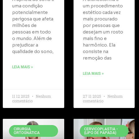
uma condição
um procedimento
potencialmente
estético cada vez
perigosa que afeta
mais procurado
milhões de
por pessoas que
pessoas em todo
desejam um rosto
o mundo. Além de
mais fino e
prejudicar a
harmônico. Ela
qualidade do sono,
consiste na
remoção das
LEIA MAIS »
LEIA MAIS »
11 12 2025
Nenhum
27 11 2025
Nenhum
comentário
comentário
CIRURGIA
CERVICOPLASTIA -
ORTOGNÁTICA
(LIPO DE PAPADA)