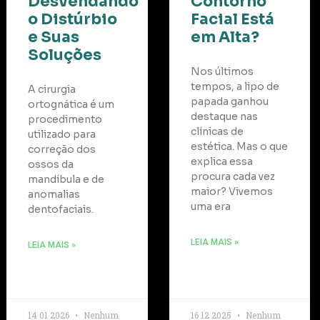
Desvendando
Contorno
o Distúrbio
Facial Está
e Suas
em Alta?
Soluções
Nos últimos
tempos, a lipo de
A cirurgia
papada ganhou
ortognática é um
destaque nas
procedimento
clínicas de
utilizado para
estética. Mas o que
correção dos
explica essa
ossos da
procura cada vez
mandíbula e de
maior? Vivemos
anomalias
uma era
dentofaciais.
LEIA MAIS »
LEIA MAIS »
14 01 2026
Nenhum
16 12 2025
Nenhum