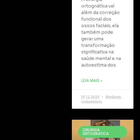
ortognática vai
além da correção
funcional dos
ossos faciais; ela
também pode
gerar uma
transformação
significativa na
saúde mental e na
autoestima dos
LEIA MAIS »
15 12 2025
Nenhum
comentário
CIRURGIA
ORTOGNÁTICA