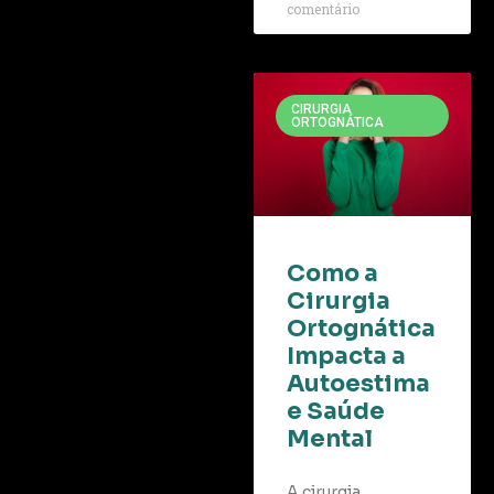
comentário
CIRURGIA
ORTOGNÁTICA
Como a
Cirurgia
Ortognática
Impacta a
Autoestima
e Saúde
Mental
A cirurgia