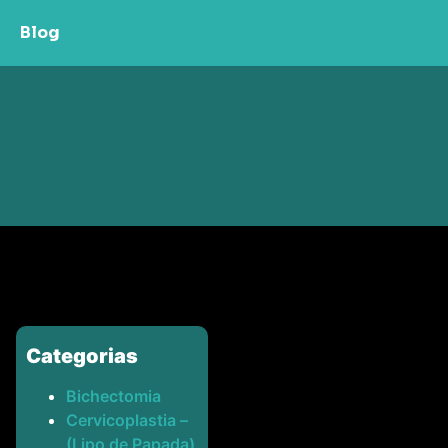
Blog
Categorias
Bichectomia
Cervicoplastia –
(Lipo de Papada)