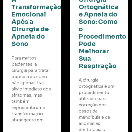
Transformação
Ortognática
to
Emocional
e Apneia do
Após a
Sono: Como
Cirurgia de
o
Apneia do
Procedimento
Sono
Pode
Melhorar
Sua
Para muitos
pacientes, a
Respiração
cirurgia para tratar
a apneia do sono
A cirurgia
não apenas traz
ortognática é um
alívio imediato dos
procedimento
sintomas, mas
utilizado para
também
correção dos
representa uma
ossos da
transformação
mandíbula e de
abrangente em
anomalias
dentofaciais.