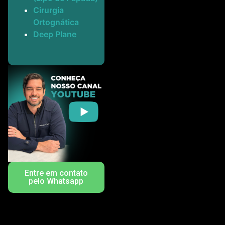
Cirurgia
Ortognática
Deep Plane
Entre em contato
pelo Whatsapp