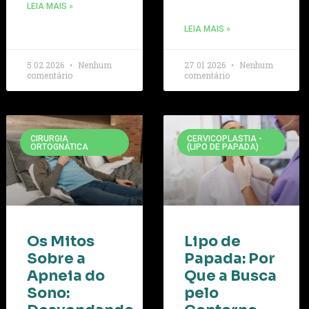
LEIA MAIS »
LEIA MAIS »
5 02 2026
Nenhum
27 01 2026
Nenhum
comentário
comentário
CIRURGIA
CERVICOPLASTIA -
ORTOGNÁTICA
(LIPO DE PAPADA)
Os Mitos
Lipo de
Sobre a
Papada: Por
Apneia do
Que a Busca
Sono:
pelo