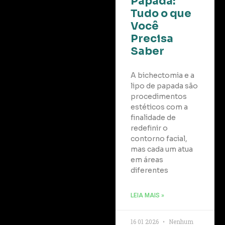
Papada:
Tudo o que
Você
Precisa
Saber
A bichectomia e a
lipo de papada são
procedimentos
estéticos com a
finalidade de
redefinir o
contorno facial,
mas cada um atua
em áreas
diferentes
LEIA MAIS »
16 01 2026
Nenhum