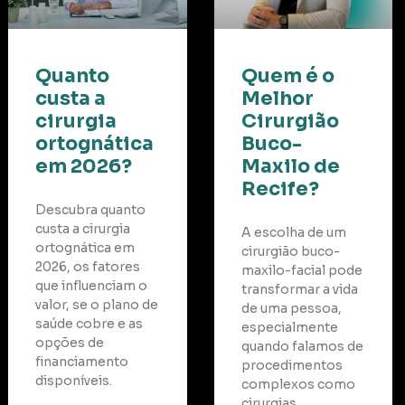
Quanto
Quem é o
custa a
Melhor
cirurgia
Cirurgião
l?
ortognática
Buco-
em 2026?
Maxilo de
Recife?
Descubra quanto
custa a cirurgia
A escolha de um
ortognática em
cirurgião buco-
2026, os fatores
maxilo-facial pode
que influenciam o
transformar a vida
valor, se o plano de
de uma pessoa,
saúde cobre e as
especialmente
opções de
quando falamos de
financiamento
procedimentos
disponíveis.
complexos como
cirurgias