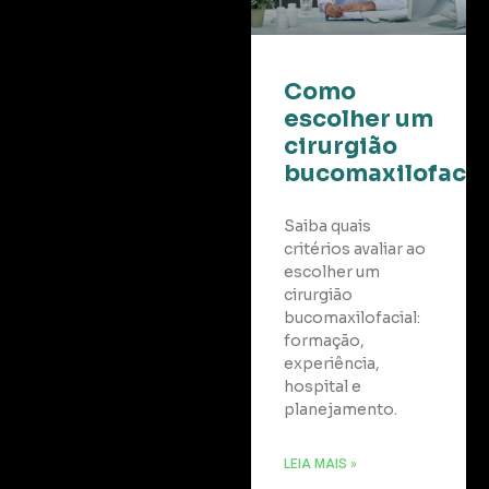
Como
escolher um
cirurgião
bucomaxilofacia
Saiba quais
critérios avaliar ao
escolher um
cirurgião
bucomaxilofacial:
formação,
experiência,
hospital e
planejamento.
LEIA MAIS »