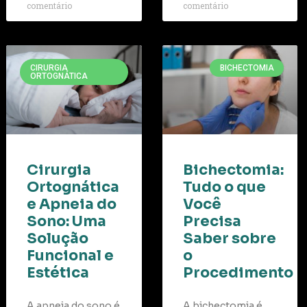
comentário
comentário
CIRURGIA
BICHECTOMIA
ORTOGNÁTICA
Cirurgia
Bichectomia:
Ortognática
Tudo o que
e Apneia do
Você
Sono: Uma
Precisa
Solução
Saber sobre
Funcional e
o
Estética
Procedimento
A apneia do sono é
A bichectomia é