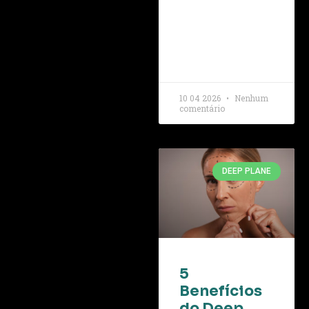
10 04 2026
Nenhum
comentário
DEEP PLANE
5
Benefícios
do Deep