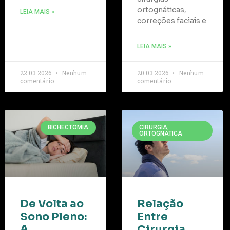
ortognáticas,
LEIA MAIS »
correções faciais e
LEIA MAIS »
22 03 2026
Nenhum
20 03 2026
Nenhum
comentário
comentário
BICHECTOMIA
CIRURGIA
ORTOGNÁTICA
De Volta ao
Relação
Sono Pleno:
Entre
A
Cirurgia