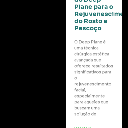
Plane para o
Rejuvenescimen
do Rosto e
Pescoço
O Deep Plane é
uma técnica
cirúrgica estética
avançada que
oferece resultados
significativos para
o
rejuvenescimento
facial,
especialmente
para aqueles que
buscam uma
solução de